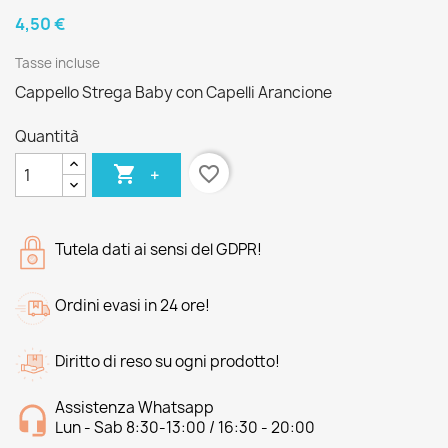
4,50 €
Tasse incluse
Cappello Strega Baby con Capelli Arancione
Quantità

favorite_border
+
Tutela dati ai sensi del GDPR!
Ordini evasi in 24 ore!
Diritto di reso su ogni prodotto!
Assistenza Whatsapp
Lun - Sab 8:30-13:00 / 16:30 - 20:00