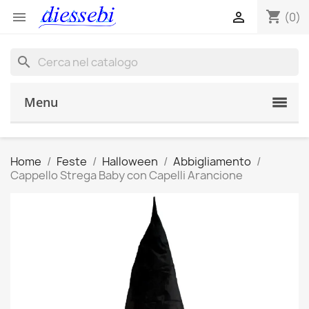
shopping_cart


(0)
search
Menu
Home
Feste
Halloween
Abbigliamento
Cappello Strega Baby con Capelli Arancione