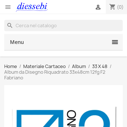
shopping_cart


(0)
search
Menu
Home
Materiale Cartaceo
Album
33 X 48
Album da Disegno Riquadrato 33x48cm 12fg F2
Fabriano