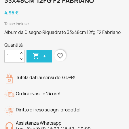
33X48CM 12FG F2 FABRIANO
4,95 €
Tasse incluse
Album da Disegno Riquadrato 33x48cm 12fg F2 Fabriano
Quantità

favorite_border
+
Tutela dati ai sensi del GDPR!
Ordini evasi in 24 ore!
Diritto di reso su ogni prodotto!
Assistenza Whatsapp
Lun - Sab 8:30-13:00 / 16:30 - 20:00