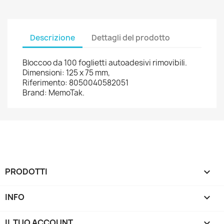
Descrizione
Dettagli del prodotto
Bloccoo da 100 foglietti autoadesivi rimovibili.
Dimensioni: 125 x 75 mm,
Riferimento: 8050040582051
Brand: MemoTak.
PRODOTTI

INFO

IL TUO ACCOUNT
