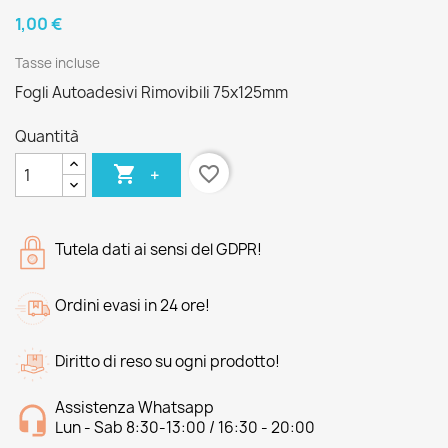
1,00 €
Tasse incluse
Fogli Autoadesivi Rimovibili 75x125mm
Quantità

favorite_border
+
Tutela dati ai sensi del GDPR!
Ordini evasi in 24 ore!
Diritto di reso su ogni prodotto!
Assistenza Whatsapp
Lun - Sab 8:30-13:00 / 16:30 - 20:00