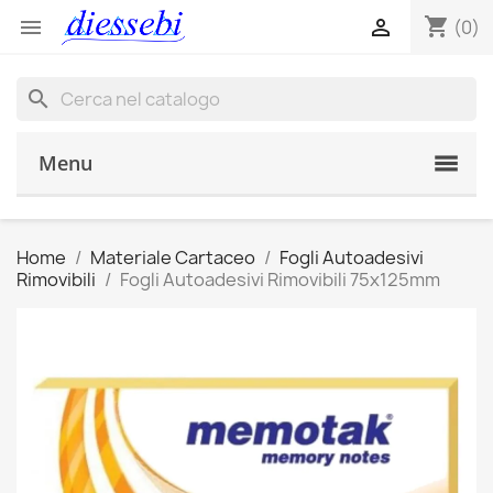
shopping_cart


(0)
search
Menu
Home
Materiale Cartaceo
Fogli Autoadesivi
Rimovibili
Fogli Autoadesivi Rimovibili 75x125mm