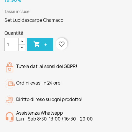
19,90 €
Tasse incluse
Set Lucidascarpe Chamaco
Quantità

favorite_border
+
Tutela dati ai sensi del GDPR!
Ordini evasi in 24 ore!
Diritto di reso su ogni prodotto!
Assistenza Whatsapp
Lun - Sab 8:30-13:00 / 16:30 - 20:00