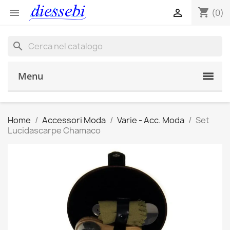
shopping_cart


(0)
search
Menu
Home
Accessori Moda
Varie - Acc. Moda
Set
Lucidascarpe Chamaco