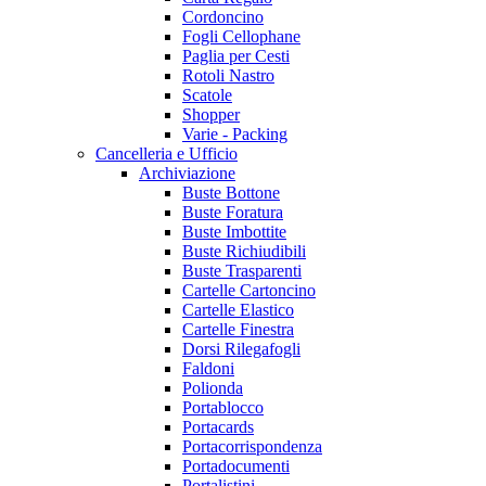
Cordoncino
Fogli Cellophane
Paglia per Cesti
Rotoli Nastro
Scatole
Shopper
Varie - Packing
Cancelleria e Ufficio
Archiviazione
Buste Bottone
Buste Foratura
Buste Imbottite
Buste Richiudibili
Buste Trasparenti
Cartelle Cartoncino
Cartelle Elastico
Cartelle Finestra
Dorsi Rilegafogli
Faldoni
Polionda
Portablocco
Portacards
Portacorrispondenza
Portadocumenti
Portalistini