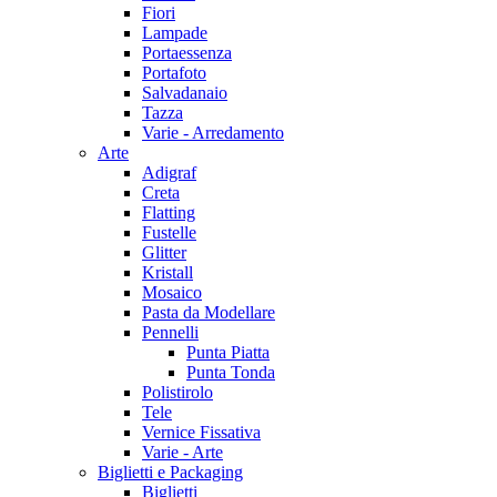
Fiori
Lampade
Portaessenza
Portafoto
Salvadanaio
Tazza
Varie - Arredamento
Arte
Adigraf
Creta
Flatting
Fustelle
Glitter
Kristall
Mosaico
Pasta da Modellare
Pennelli
Punta Piatta
Punta Tonda
Polistirolo
Tele
Vernice Fissativa
Varie - Arte
Biglietti e Packaging
Biglietti