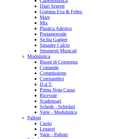
Cartellonistica
Diari Segreti
Gomma Eva & Feltro
Mare
Mix
Plastica Adesiva
Portamerende
Sicilia Gadget
Squadre Calcio
Strumenti Musicali
Modulistica
Buoni di Consegna
Comande
Commissione
Corrispettivi
D.d.T.
Prima Nota Cassa
Ricevute
Scadenzari
Schede - Schedari
Varie - Modulistica
Palloni
Cuoio
Leggeri
Varie - Palloni