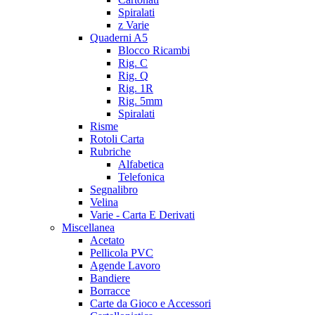
Spiralati
z Varie
Quaderni A5
Blocco Ricambi
Rig. C
Rig. Q
Rig. 1R
Rig. 5mm
Spiralati
Risme
Rotoli Carta
Rubriche
Alfabetica
Telefonica
Segnalibro
Velina
Varie - Carta E Derivati
Miscellanea
Acetato
Pellicola PVC
Agende Lavoro
Bandiere
Borracce
Carte da Gioco e Accessori