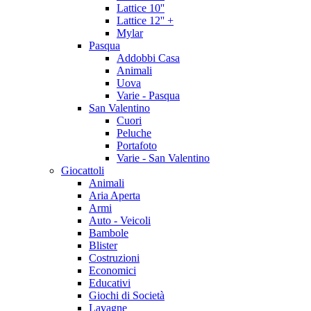
Lattice 10''
Lattice 12'' +
Mylar
Pasqua
Addobbi Casa
Animali
Uova
Varie - Pasqua
San Valentino
Cuori
Peluche
Portafoto
Varie - San Valentino
Giocattoli
Animali
Aria Aperta
Armi
Auto - Veicoli
Bambole
Blister
Costruzioni
Economici
Educativi
Giochi di Società
Lavagne