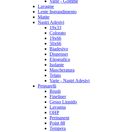
Varie - Gomme
Lavagne
Lente Ingrandimento
Matite
Nastri Adesivi
19x33
Colorato
19x66
50x66
Biadesivo
Dispenser
Eliografico
Isolante
Mascheratura
Telato
Varie - Nastri Adesivi
Pennarelli
Brush
Fineliner
Gesso Liquido
Lavagna
OHP
Permanent
Point 88
Tempera