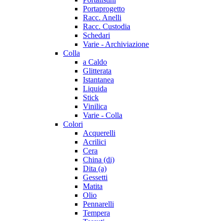
Portaprogetto
Racc. Anelli
Racc. Custodia
Schedari
Varie - Archiviazione
Colla
a Caldo
Glitterata
Istantanea
Liquida
Stick
Vinilica
Varie - Colla
Colori
Acquerelli
Acrilici
Cera
China (di)
Dita (a)
Gessetti
Matita
Olio
Pennarelli
Tempera