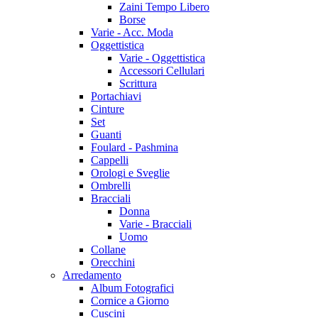
Zaini Tempo Libero
Borse
Varie - Acc. Moda
Oggettistica
Varie - Oggettistica
Accessori Cellulari
Scrittura
Portachiavi
Cinture
Set
Guanti
Foulard - Pashmina
Cappelli
Orologi e Sveglie
Ombrelli
Bracciali
Donna
Varie - Bracciali
Uomo
Collane
Orecchini
Arredamento
Album Fotografici
Cornice a Giorno
Cuscini