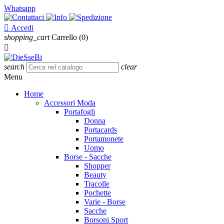
Whatsapp

Accedi
shopping_cart
Carrello
(0)

search
clear
Menu
Home
Accessori Moda
Portafogli
Donna
Portacards
Portamonete
Uomo
Borse - Sacche
Shopper
Beauty
Tracolle
Pochette
Varie - Borse
Sacche
Borsoni Sport