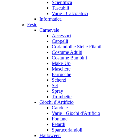
Scientifica
Tascabili
Varie - Calcolatrici
Informatica
Feste
Carnevale
Accessori
Cappelli
Coriandoli e Stelle Filanti
Costume Adulti
Costume Bambini
Make-Up
Maschere
Parrucche
Scherzi
Set
Spray
Trombette
Giochi d'Artificio
Candele
Varie - Giochi d'Artificio
Fontane
Petardi
Sparacoriandoli
Halloween