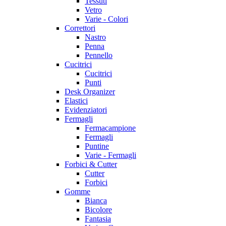
Tessuti
Vetro
Varie - Colori
Correttori
Nastro
Penna
Pennello
Cucitrici
Cucitrici
Punti
Desk Organizer
Elastici
Evidenziatori
Fermagli
Fermacampione
Fermagli
Puntine
Varie - Fermagli
Forbici & Cutter
Cutter
Forbici
Gomme
Bianca
Bicolore
Fantasia