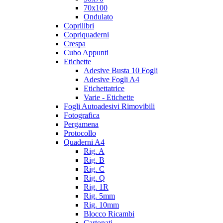
70x100
Ondulato
Coprilibri
Copriquaderni
Crespa
Cubo Appunti
Etichette
Adesive Busta 10 Fogli
Adesive Fogli A4
Etichettatrice
Varie - Etichette
Fogli Autoadesivi Rimovibili
Fotografica
Pergamena
Protocollo
Quaderni A4
Rig. A
Rig. B
Rig. C
Rig. Q
Rig. 1R
Rig. 5mm
Rig. 10mm
Blocco Ricambi
Cartonati