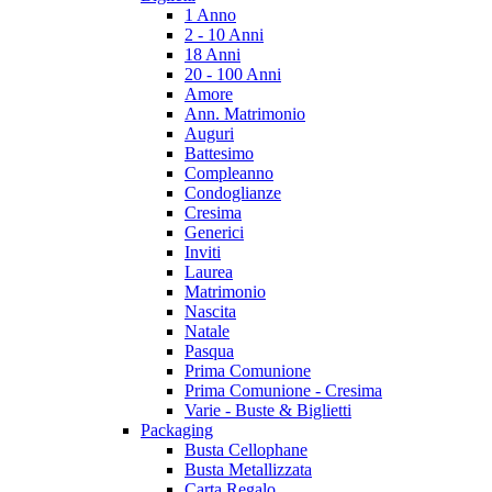
1 Anno
2 - 10 Anni
18 Anni
20 - 100 Anni
Amore
Ann. Matrimonio
Auguri
Battesimo
Compleanno
Condoglianze
Cresima
Generici
Inviti
Laurea
Matrimonio
Nascita
Natale
Pasqua
Prima Comunione
Prima Comunione - Cresima
Varie - Buste & Biglietti
Packaging
Busta Cellophane
Busta Metallizzata
Carta Regalo