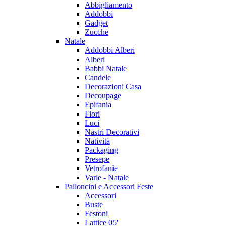
Abbigliamento
Addobbi
Gadget
Zucche
Natale
Addobbi Alberi
Alberi
Babbi Natale
Candele
Decorazioni Casa
Decoupage
Epifania
Fiori
Luci
Nastri Decorativi
Natività
Packaging
Presepe
Vetrofanie
Varie - Natale
Palloncini e Accessori Feste
Accessori
Buste
Festoni
Lattice 05''