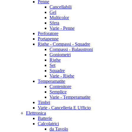
Penne
Cancellabili
Gel
Multicolor
Sfera
Varie - Penne
Perforatore
Portapenne
Righe - Compassi - Squadre
Compassi - Balaustroni
Goniometri
Righe
Set
Squadre
Varie - Righe
Temperamatite
Contenitore
Semplice
Varie - Temperamatite
Timbri
Varie - Cancelleria E Ufficio
Elettronica
Batterie
Calcolatrici
da Tavolo