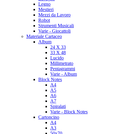
Legno
Mestieri
Mezzi da Lavoro
Robot
Strumenti Musicali
Varie - Giocattoli
Materiale Cartaceo
Album
24 X 33
33 X 48
Lucido
Millimetrato
Pentagrammi
Varie - Album
Block Notes
A4
A5
A6
A7
Spiralati
Varie - Block Notes
Cartoncino
A4
A3
50x70