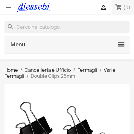
shopping_cart


(0)
search
Menu
Home
Cancelleria e Ufficio
Fermagli
Varie -
Fermagli
Double Clips 25mm