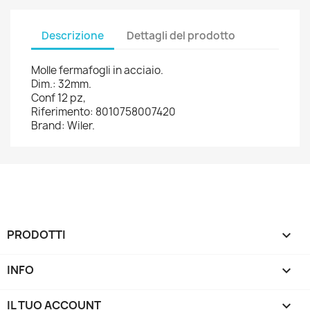
Descrizione
Dettagli del prodotto
Molle fermafogli in acciaio.
Dim.: 32mm.
Conf 12 pz,
Riferimento: 8010758007420
Brand: Wiler.
PRODOTTI

INFO

IL TUO ACCOUNT
