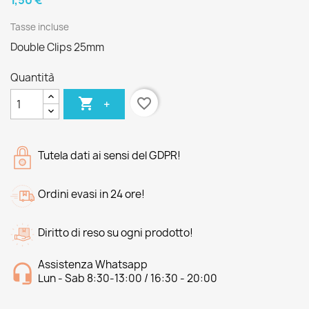
1,50 €
Tasse incluse
Double Clips 25mm
Quantità

favorite_border
+
Tutela dati ai sensi del GDPR!
Ordini evasi in 24 ore!
Diritto di reso su ogni prodotto!
Assistenza Whatsapp
Lun - Sab 8:30-13:00 / 16:30 - 20:00