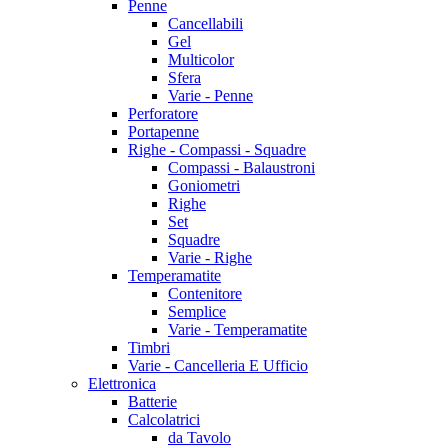
Penne
Cancellabili
Gel
Multicolor
Sfera
Varie - Penne
Perforatore
Portapenne
Righe - Compassi - Squadre
Compassi - Balaustroni
Goniometri
Righe
Set
Squadre
Varie - Righe
Temperamatite
Contenitore
Semplice
Varie - Temperamatite
Timbri
Varie - Cancelleria E Ufficio
Elettronica
Batterie
Calcolatrici
da Tavolo