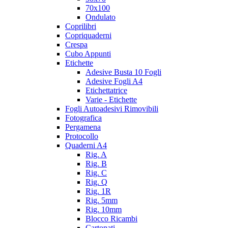
70x100
Ondulato
Coprilibri
Copriquaderni
Crespa
Cubo Appunti
Etichette
Adesive Busta 10 Fogli
Adesive Fogli A4
Etichettatrice
Varie - Etichette
Fogli Autoadesivi Rimovibili
Fotografica
Pergamena
Protocollo
Quaderni A4
Rig. A
Rig. B
Rig. C
Rig. Q
Rig. 1R
Rig. 5mm
Rig. 10mm
Blocco Ricambi
Cartonati