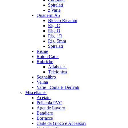
Spiralati
z Varie
Quaderni A5
Blocco Ricambi
Rig. C
Rig. Q
Rig. 1R
Rig. 5mm
Spiralati
Risme
Rotoli Carta
Rubriche
Alfabetica
Telefonica
Segnalibro
Velina
Varie - Carta E Derivati
Miscellanea
Acetato
Pellicola PVC
Agende Lavoro
Bandiere
Borracce
Carte da Gioco e Accessori