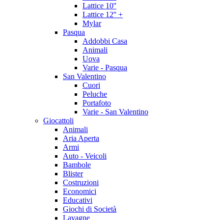
Lattice 10''
Lattice 12'' +
Mylar
Pasqua
Addobbi Casa
Animali
Uova
Varie - Pasqua
San Valentino
Cuori
Peluche
Portafoto
Varie - San Valentino
Giocattoli
Animali
Aria Aperta
Armi
Auto - Veicoli
Bambole
Blister
Costruzioni
Economici
Educativi
Giochi di Società
Lavagne