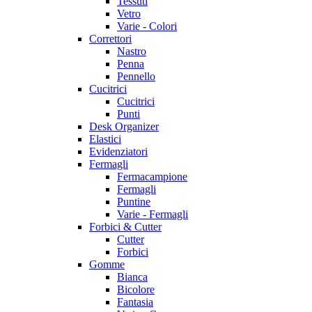
Tessuti
Vetro
Varie - Colori
Correttori
Nastro
Penna
Pennello
Cucitrici
Cucitrici
Punti
Desk Organizer
Elastici
Evidenziatori
Fermagli
Fermacampione
Fermagli
Puntine
Varie - Fermagli
Forbici & Cutter
Cutter
Forbici
Gomme
Bianca
Bicolore
Fantasia