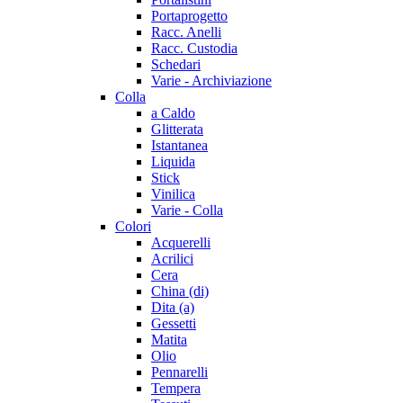
Portaprogetto
Racc. Anelli
Racc. Custodia
Schedari
Varie - Archiviazione
Colla
a Caldo
Glitterata
Istantanea
Liquida
Stick
Vinilica
Varie - Colla
Colori
Acquerelli
Acrilici
Cera
China (di)
Dita (a)
Gessetti
Matita
Olio
Pennarelli
Tempera