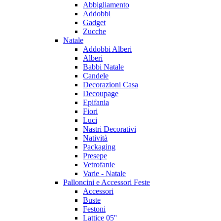
Abbigliamento
Addobbi
Gadget
Zucche
Natale
Addobbi Alberi
Alberi
Babbi Natale
Candele
Decorazioni Casa
Decoupage
Epifania
Fiori
Luci
Nastri Decorativi
Natività
Packaging
Presepe
Vetrofanie
Varie - Natale
Palloncini e Accessori Feste
Accessori
Buste
Festoni
Lattice 05''