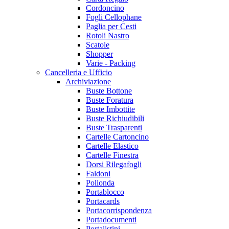
Cordoncino
Fogli Cellophane
Paglia per Cesti
Rotoli Nastro
Scatole
Shopper
Varie - Packing
Cancelleria e Ufficio
Archiviazione
Buste Bottone
Buste Foratura
Buste Imbottite
Buste Richiudibili
Buste Trasparenti
Cartelle Cartoncino
Cartelle Elastico
Cartelle Finestra
Dorsi Rilegafogli
Faldoni
Polionda
Portablocco
Portacards
Portacorrispondenza
Portadocumenti
Portalistini