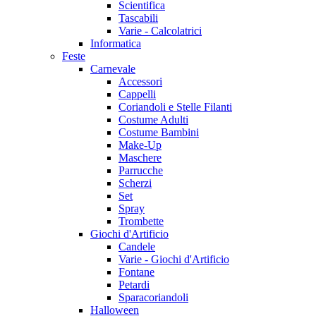
Scientifica
Tascabili
Varie - Calcolatrici
Informatica
Feste
Carnevale
Accessori
Cappelli
Coriandoli e Stelle Filanti
Costume Adulti
Costume Bambini
Make-Up
Maschere
Parrucche
Scherzi
Set
Spray
Trombette
Giochi d'Artificio
Candele
Varie - Giochi d'Artificio
Fontane
Petardi
Sparacoriandoli
Halloween