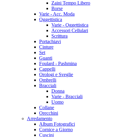
Zaini Tempo Libero
Borse
Varie - Acc. Moda
Oggettistica
Varie - Oggettistica
Accessori Cellulari
Scrittura
Portachiavi
Cinture
Set
Guanti
Foulard - Pashmina
Cappelli
Orologi e Sveglie
Ombrelli
Bracciali
Donna
Varie - Bracciali
Uomo
Collane
Orecchini
Arredamento
Album Fotografici
Cornice a Giorno
Cuscini