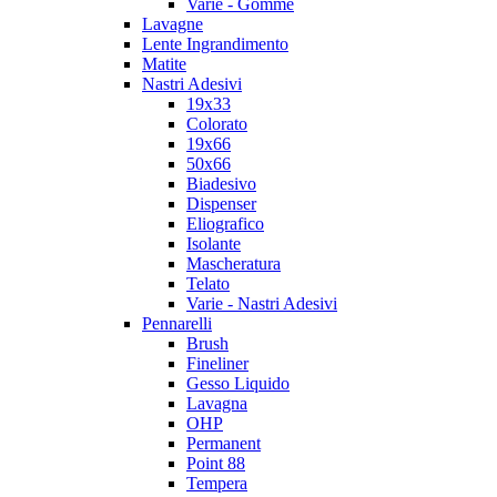
Varie - Gomme
Lavagne
Lente Ingrandimento
Matite
Nastri Adesivi
19x33
Colorato
19x66
50x66
Biadesivo
Dispenser
Eliografico
Isolante
Mascheratura
Telato
Varie - Nastri Adesivi
Pennarelli
Brush
Fineliner
Gesso Liquido
Lavagna
OHP
Permanent
Point 88
Tempera