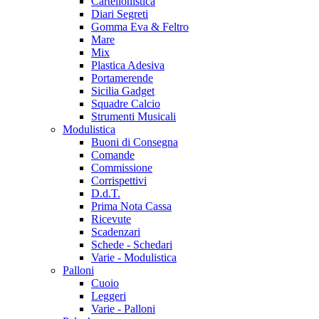
Cartellonistica
Diari Segreti
Gomma Eva & Feltro
Mare
Mix
Plastica Adesiva
Portamerende
Sicilia Gadget
Squadre Calcio
Strumenti Musicali
Modulistica
Buoni di Consegna
Comande
Commissione
Corrispettivi
D.d.T.
Prima Nota Cassa
Ricevute
Scadenzari
Schede - Schedari
Varie - Modulistica
Palloni
Cuoio
Leggeri
Varie - Palloni