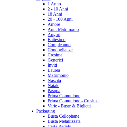
1 Anno
2 - 10 Anni
18 Anni
20 - 100 Anni
Amore
Ann. Matrimonio
Auguri
Battesimo
Compleanno
Condoglianze
Cresima
Generici
Inviti
Laurea
Matrimonio
Nascita
Natale
Pasqua
Prima Comunione
Prima Comunione - Cresima
Varie - Buste & Biglietti
Packaging
Busta Cellophane
Busta Metallizzata
Carta Regalo