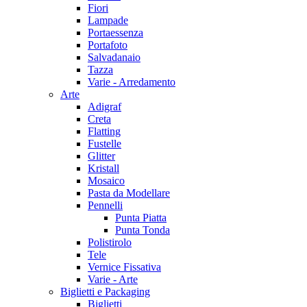
Fiori
Lampade
Portaessenza
Portafoto
Salvadanaio
Tazza
Varie - Arredamento
Arte
Adigraf
Creta
Flatting
Fustelle
Glitter
Kristall
Mosaico
Pasta da Modellare
Pennelli
Punta Piatta
Punta Tonda
Polistirolo
Tele
Vernice Fissativa
Varie - Arte
Biglietti e Packaging
Biglietti