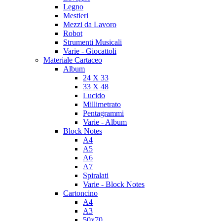
Legno
Mestieri
Mezzi da Lavoro
Robot
Strumenti Musicali
Varie - Giocattoli
Materiale Cartaceo
Album
24 X 33
33 X 48
Lucido
Millimetrato
Pentagrammi
Varie - Album
Block Notes
A4
A5
A6
A7
Spiralati
Varie - Block Notes
Cartoncino
A4
A3
50x70