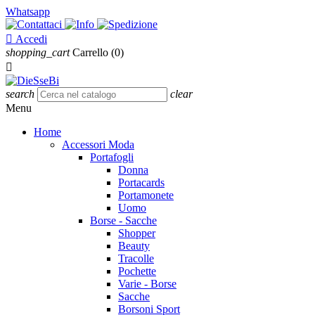
Whatsapp

Accedi
shopping_cart
Carrello
(0)

search
clear
Menu
Home
Accessori Moda
Portafogli
Donna
Portacards
Portamonete
Uomo
Borse - Sacche
Shopper
Beauty
Tracolle
Pochette
Varie - Borse
Sacche
Borsoni Sport