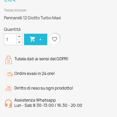
5,10 €
Tasse incluse
Pennarelli 12 Giotto Turbo Maxi
Quantità

favorite_border
+
Tutela dati ai sensi del GDPR!
Ordini evasi in 24 ore!
Diritto di reso su ogni prodotto!
Assistenza Whatsapp
Lun - Sab 8:30-13:00 / 16:30 - 20:00