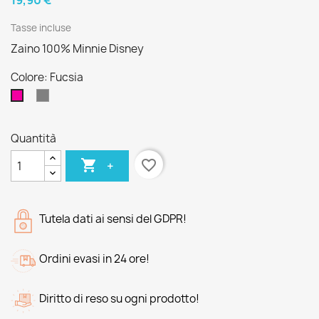
19,90 €
Tasse incluse
Zaino 100% Minnie Disney
Colore: Fucsia
Grigio
Fucsia
Scuro
Quantità

favorite_border
+
Tutela dati ai sensi del GDPR!
Ordini evasi in 24 ore!
Diritto di reso su ogni prodotto!