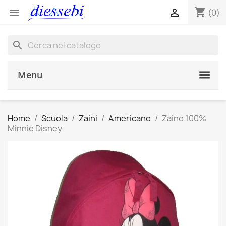
shopping_cart


(0)
search
Menu
Home
Scuola
Zaini
Americano
Zaino 100%
Minnie Disney