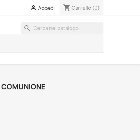
shopping_cart

Carrello
(0)
Accedi
search
A COMUNIONE