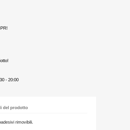
DPR!
otto!
30 - 20:00
li del prodotto
adesivi rimovibili.