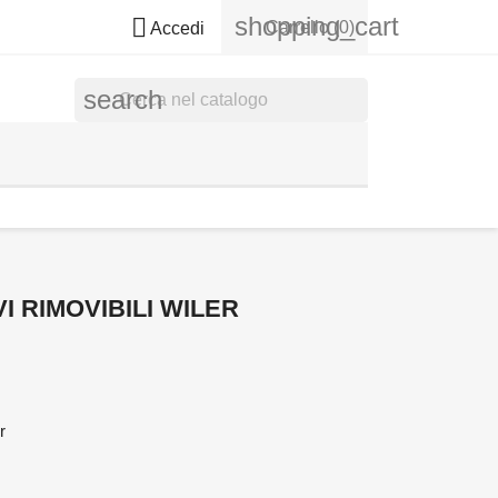
shopping_cart

Carrello
(0)
Accedi
search
I RIMOVIBILI WILER
r