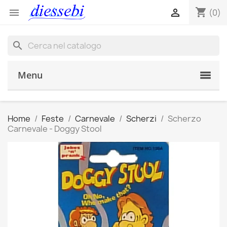
shopping_cart


(0)
search
Menu
Home
Feste
Carnevale
Scherzi
Scherzo
Carnevale - Doggy Stool