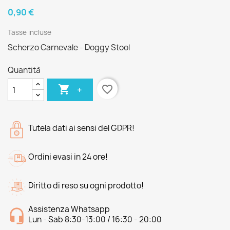
0,90 €
Tasse incluse
Scherzo Carnevale - Doggy Stool
Quantità

favorite_border
+
Tutela dati ai sensi del GDPR!
Ordini evasi in 24 ore!
Diritto di reso su ogni prodotto!
Assistenza Whatsapp
Lun - Sab 8:30-13:00 / 16:30 - 20:00