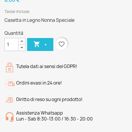
6,00 €
Tasse incluse
Casetta in Legno Nonna Speciale
Quantità

favorite_border
+
Tutela dati ai sensi del GDPR!
Ordini evasi in 24 ore!
Diritto di reso su ogni prodotto!
Assistenza Whatsapp
Lun - Sab 8:30-13:00 / 16:30 - 20:00