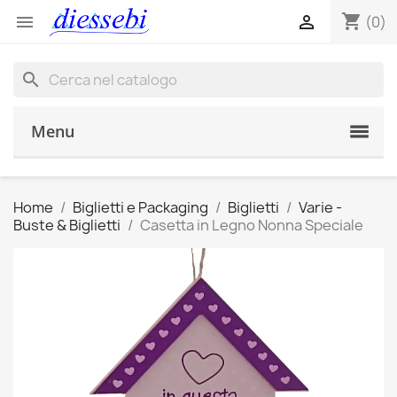
shopping_cart


(0)
search
Menu
Home
Biglietti e Packaging
Biglietti
Varie -
Buste & Biglietti
Casetta in Legno Nonna Speciale