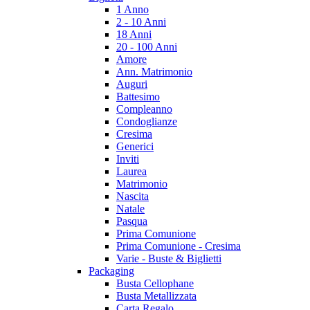
1 Anno
2 - 10 Anni
18 Anni
20 - 100 Anni
Amore
Ann. Matrimonio
Auguri
Battesimo
Compleanno
Condoglianze
Cresima
Generici
Inviti
Laurea
Matrimonio
Nascita
Natale
Pasqua
Prima Comunione
Prima Comunione - Cresima
Varie - Buste & Biglietti
Packaging
Busta Cellophane
Busta Metallizzata
Carta Regalo