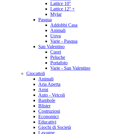
Lattice 10''
Lattice 12'' +
Mylar
Pasqua
Addobbi Casa
Animali
Uova
Varie - Pasqua
San Valentino
Cuori
Peluche
Portafoto
Varie - San Valentino
Giocattoli
Animali
Aria Aperta
Armi
Auto - Veicoli
Bambole
Blister
Costruzioni
Economici
Educativi
Giochi di Società
Lavagne