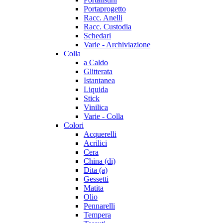
Portaprogetto
Racc. Anelli
Racc. Custodia
Schedari
Varie - Archiviazione
Colla
a Caldo
Glitterata
Istantanea
Liquida
Stick
Vinilica
Varie - Colla
Colori
Acquerelli
Acrilici
Cera
China (di)
Dita (a)
Gessetti
Matita
Olio
Pennarelli
Tempera