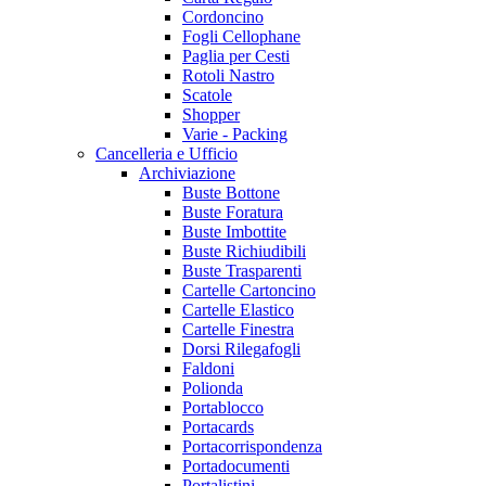
Cordoncino
Fogli Cellophane
Paglia per Cesti
Rotoli Nastro
Scatole
Shopper
Varie - Packing
Cancelleria e Ufficio
Archiviazione
Buste Bottone
Buste Foratura
Buste Imbottite
Buste Richiudibili
Buste Trasparenti
Cartelle Cartoncino
Cartelle Elastico
Cartelle Finestra
Dorsi Rilegafogli
Faldoni
Polionda
Portablocco
Portacards
Portacorrispondenza
Portadocumenti
Portalistini