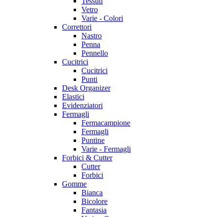
Tessuti
Vetro
Varie - Colori
Correttori
Nastro
Penna
Pennello
Cucitrici
Cucitrici
Punti
Desk Organizer
Elastici
Evidenziatori
Fermagli
Fermacampione
Fermagli
Puntine
Varie - Fermagli
Forbici & Cutter
Cutter
Forbici
Gomme
Bianca
Bicolore
Fantasia