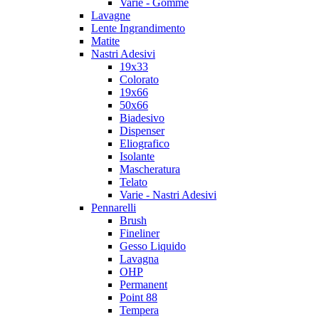
Varie - Gomme
Lavagne
Lente Ingrandimento
Matite
Nastri Adesivi
19x33
Colorato
19x66
50x66
Biadesivo
Dispenser
Eliografico
Isolante
Mascheratura
Telato
Varie - Nastri Adesivi
Pennarelli
Brush
Fineliner
Gesso Liquido
Lavagna
OHP
Permanent
Point 88
Tempera