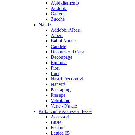
Abbigliamento
Addobbi
Gadget
Zucche
Natale
Addobbi Alberi
Alberi
Babbi Natale
Candele
Decorazioni Casa
Decoupage
Epifania
Fiori
Luci
Nastri Decorativi
Natività
Packaging
Presepe
Vetrofanie
Varie - Natale
Palloncini e Accessori Feste
Accessori
Buste
Festoni
Lattice 05''