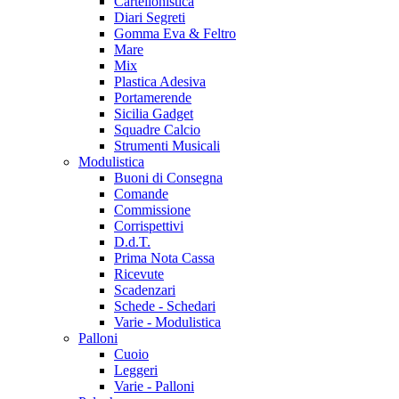
Cartellonistica
Diari Segreti
Gomma Eva & Feltro
Mare
Mix
Plastica Adesiva
Portamerende
Sicilia Gadget
Squadre Calcio
Strumenti Musicali
Modulistica
Buoni di Consegna
Comande
Commissione
Corrispettivi
D.d.T.
Prima Nota Cassa
Ricevute
Scadenzari
Schede - Schedari
Varie - Modulistica
Palloni
Cuoio
Leggeri
Varie - Palloni