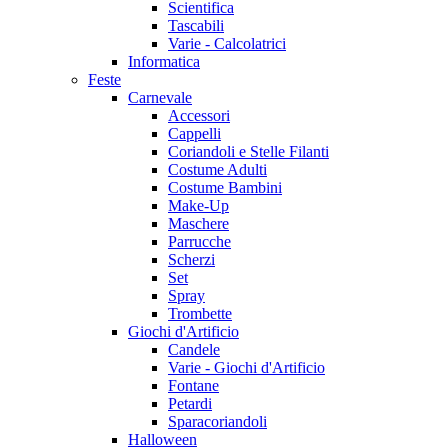
Scientifica
Tascabili
Varie - Calcolatrici
Informatica
Feste
Carnevale
Accessori
Cappelli
Coriandoli e Stelle Filanti
Costume Adulti
Costume Bambini
Make-Up
Maschere
Parrucche
Scherzi
Set
Spray
Trombette
Giochi d'Artificio
Candele
Varie - Giochi d'Artificio
Fontane
Petardi
Sparacoriandoli
Halloween