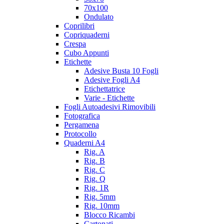
70x100
Ondulato
Coprilibri
Copriquaderni
Crespa
Cubo Appunti
Etichette
Adesive Busta 10 Fogli
Adesive Fogli A4
Etichettatrice
Varie - Etichette
Fogli Autoadesivi Rimovibili
Fotografica
Pergamena
Protocollo
Quaderni A4
Rig. A
Rig. B
Rig. C
Rig. Q
Rig. 1R
Rig. 5mm
Rig. 10mm
Blocco Ricambi
Cartonati