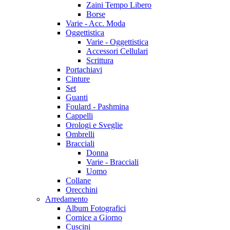
Zaini Tempo Libero
Borse
Varie - Acc. Moda
Oggettistica
Varie - Oggettistica
Accessori Cellulari
Scrittura
Portachiavi
Cinture
Set
Guanti
Foulard - Pashmina
Cappelli
Orologi e Sveglie
Ombrelli
Bracciali
Donna
Varie - Bracciali
Uomo
Collane
Orecchini
Arredamento
Album Fotografici
Cornice a Giorno
Cuscini