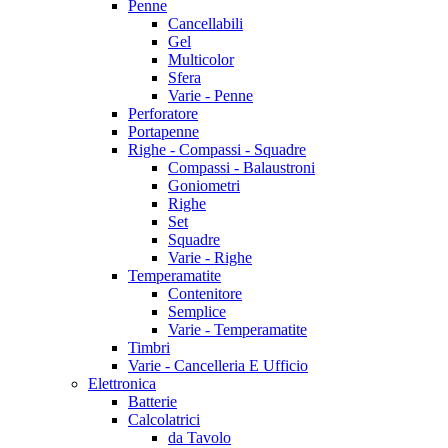
Penne
Cancellabili
Gel
Multicolor
Sfera
Varie - Penne
Perforatore
Portapenne
Righe - Compassi - Squadre
Compassi - Balaustroni
Goniometri
Righe
Set
Squadre
Varie - Righe
Temperamatite
Contenitore
Semplice
Varie - Temperamatite
Timbri
Varie - Cancelleria E Ufficio
Elettronica
Batterie
Calcolatrici
da Tavolo