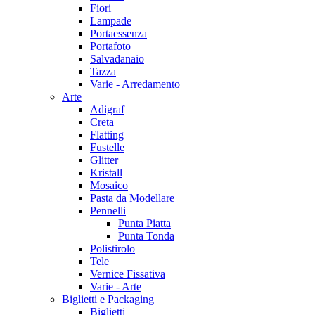
Fiori
Lampade
Portaessenza
Portafoto
Salvadanaio
Tazza
Varie - Arredamento
Arte
Adigraf
Creta
Flatting
Fustelle
Glitter
Kristall
Mosaico
Pasta da Modellare
Pennelli
Punta Piatta
Punta Tonda
Polistirolo
Tele
Vernice Fissativa
Varie - Arte
Biglietti e Packaging
Biglietti