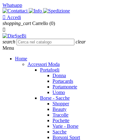
Whatsapp

Accedi
shopping_cart
Carrello
(0)

search
clear
Menu
Home
Accessori Moda
Portafogli
Donna
Portacards
Portamonete
Uomo
Borse - Sacche
Shopper
Beauty
Tracolle
Pochette
Varie - Borse
Sacche
Borsoni Sport