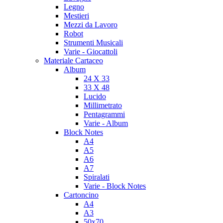
Legno
Mestieri
Mezzi da Lavoro
Robot
Strumenti Musicali
Varie - Giocattoli
Materiale Cartaceo
Album
24 X 33
33 X 48
Lucido
Millimetrato
Pentagrammi
Varie - Album
Block Notes
A4
A5
A6
A7
Spiralati
Varie - Block Notes
Cartoncino
A4
A3
50x70