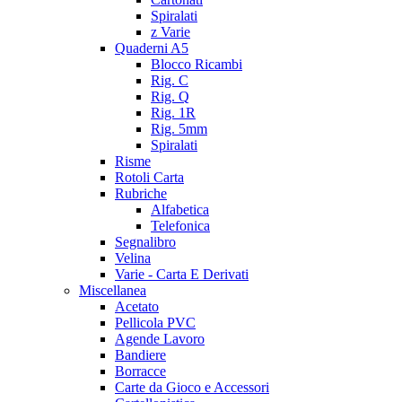
Spiralati
z Varie
Quaderni A5
Blocco Ricambi
Rig. C
Rig. Q
Rig. 1R
Rig. 5mm
Spiralati
Risme
Rotoli Carta
Rubriche
Alfabetica
Telefonica
Segnalibro
Velina
Varie - Carta E Derivati
Miscellanea
Acetato
Pellicola PVC
Agende Lavoro
Bandiere
Borracce
Carte da Gioco e Accessori