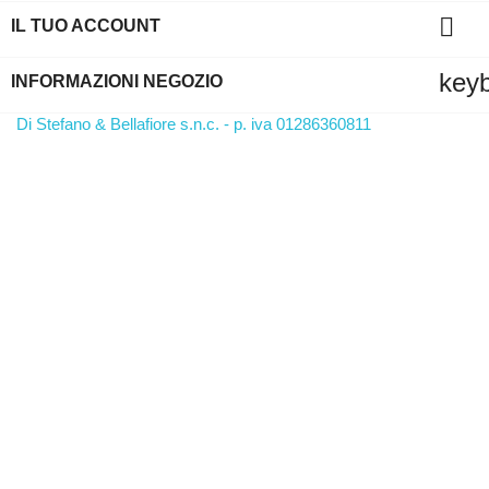

IL TUO ACCOUNT
key
INFORMAZIONI NEGOZIO
Di Stefano & Bellafiore s.n.c. - p. iva 01286360811